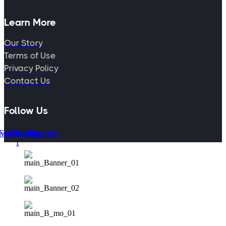
Learn More
Our Story
Terms of Use
Privacy Policy
Contact Us
Follow Us
witter
Facebook-
Dribbble
Instagram
Youtube
f