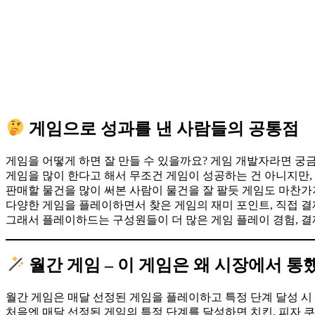
게임으로 성과를 낸 사람들의 공통점
게임을 어떻게 하면 잘 만들 수 있을까요? 게임 개발자라면 궁
게임을 많이 한다고 해서 무조건 게임이 성공하는 건 아니지만, 
판매할 물건을 많이 써본 사람이 물건을 잘 팔듯 게임도 마찬가
다양한 게임을 플레이하면서 찾은 게임의 재미 포인트, 직접 결
그래서 플레이하드는 구성원들이 더 많은 게임 플레이 경험, 결
월간 게임 – 이 게임은 왜 시장에서 통
월간 게임은 매달 선정된 게임을 플레이하고 특정 단계 달성 시
처음엔 매달 선정된 게임의 특정 단계를 달성하면 치킨, 피자 