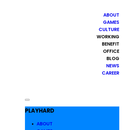
ABOUT
GAMES
CULTURE
WORKING
BENEFIT
OFFICE
BLOG
NEWS
CAREER
PLAYHARD
ABOUT