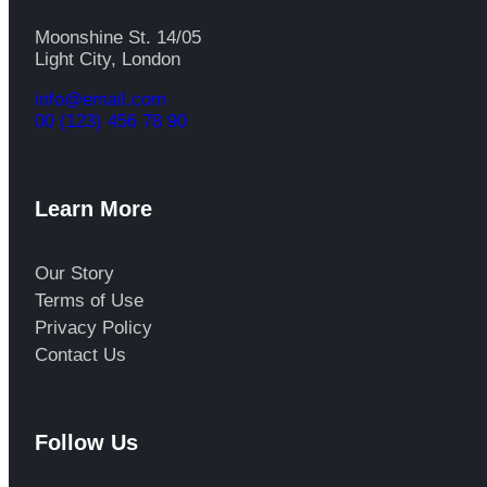
Moonshine St. 14/05
Light City, London
info@email.com
00 (123) 456 78 90
Learn More
Our Story
Terms of Use
Privacy Policy
Contact Us
Follow Us