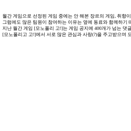
월간 게임으로 선정된 게임 중에는 안 해본 장르의 게임, 취향이
그럼에도 많은 팀원이 참여하는 이유는 옆에 동료와 함께하기 
지난 월간 게임 [모노폴리 고!]는 게임 공지에 400개가 넘는
[모노폴리고 고!]에서 서로 많은 관심과 사랑(?)을 주고받으며